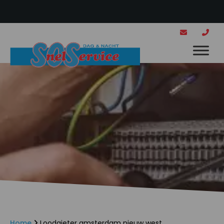
Home
Loodgieter amsterdam nieuw west